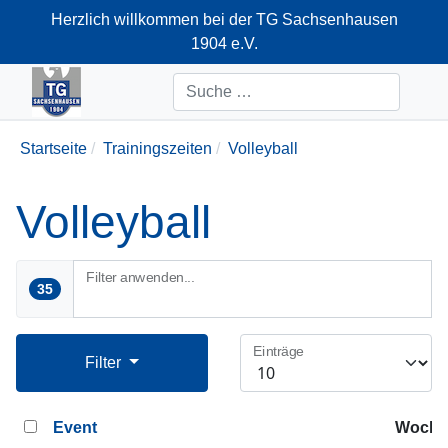
Herzlich willkommen bei der TG Sachsenhausen
1904 e.V.
+49-69-66374712
Suchen
Startseite
Trainingszeiten
Volleyball
Volleyball
Filter anwenden...
35
Einträge
Filter
Event
Woche