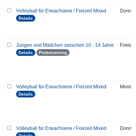
Volleyball für Erwachsene / Freizeit Mixed
Donner
Details
Jungen und Mädchen zwischen 10 - 14 Jahre
Freitag
Details
Probetraining
Volleyball für Erwachsene / Freizeit Mixed
Montag
Details
Volleyball für Erwachsene / Freizeit Mixed
Donner
Details