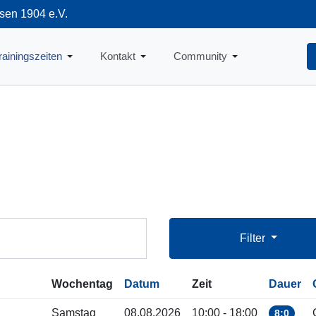
sen 1904 e.V.
712
rainingszeiten
Kontakt
Community
Filter
Wochentag
Datum
Zeit
Dauer
Samstag
08.08.2026
10:00 - 18:00
8:0