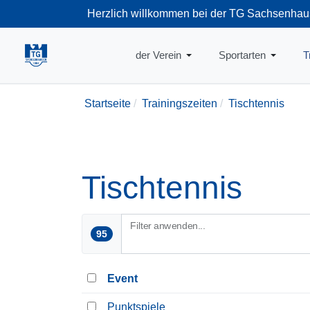
Herzlich willkommen bei der TG Sachsenhau
+49-69-66374
der Verein
Sportarten
T
Startseite
Trainingszeiten
Tischtennis
Tischtennis
Filter anwenden...
95
Event
Punktspiele