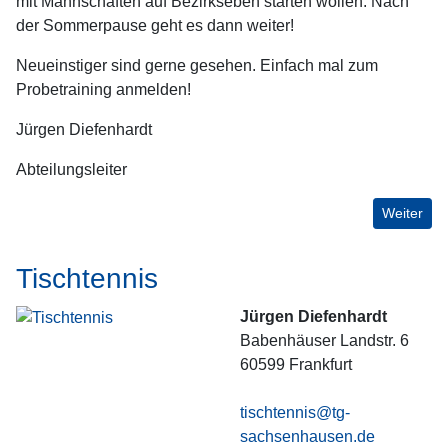
mit Mannschaften auf Bezirkseben starten wollen. Nach
der Sommerpause geht es dann weiter!
Neueinstiger sind gerne gesehen. Einfach mal zum
Probetraining anmelden!
Jürgen Diefenhardt
Abteilungsleiter
Nächster 
Weiter
Tischtennis
Jürgen Diefenhardt
Babenhäuser Landstr. 6
60599
Frankfurt
tischtennis@tg-
sachsenhausen.de