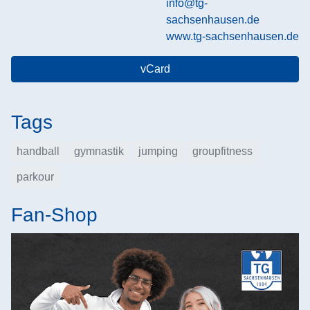
info@tg-
sachsenhausen.de
www.tg-sachsenhausen.de
vCard
Tags
handball
gymnastik
jumping
groupfitness
parkour
Fan-Shop