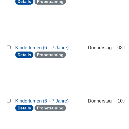
Details
Probetraining
Kinderturnen (6 – 7 Jahre)
Donnerstag
03.09
Details
Probetraining
Kinderturnen (6 – 7 Jahre)
Donnerstag
10.09
Details
Probetraining