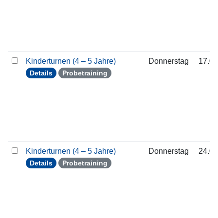
Kinderturnen (4 – 5 Jahre)
Donnerstag
17.09
Details
Probetraining
Kinderturnen (4 – 5 Jahre)
Donnerstag
24.09
Details
Probetraining