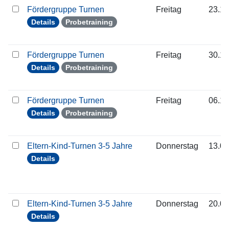
Fördergruppe Turnen
Freitag
23.10
Details
Probetraining
Fördergruppe Turnen
Freitag
30.10
Details
Probetraining
Fördergruppe Turnen
Freitag
06.11
Details
Probetraining
Eltern-Kind-Turnen 3-5 Jahre
Donnerstag
13.08
Details
Eltern-Kind-Turnen 3-5 Jahre
Donnerstag
20.08
Details