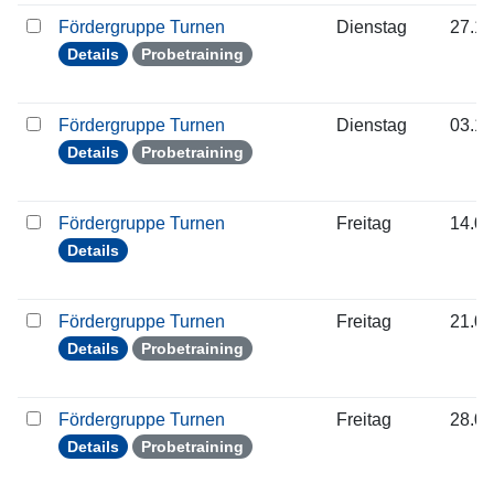
Fördergruppe Turnen
Dienstag
27.10
Details
Probetraining
Fördergruppe Turnen
Dienstag
03.11
Details
Probetraining
Fördergruppe Turnen
Freitag
14.08
Details
Fördergruppe Turnen
Freitag
21.08
Details
Probetraining
Fördergruppe Turnen
Freitag
28.08
Details
Probetraining