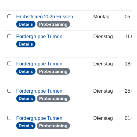
Herbstferien 2026 Hessen
Montag
05.10
Details
Probetraining
Fördergruppe Turnen
Dienstag
11.08
Details
Fördergruppe Turnen
Dienstag
18.08
Details
Probetraining
Fördergruppe Turnen
Dienstag
25.08
Details
Probetraining
Fördergruppe Turnen
Dienstag
01.09
Details
Probetraining