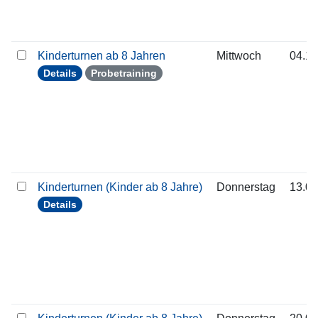
Kinderturnen ab 8 Jahren
Mittwoch
04.11
Details
Probetraining
Kinderturnen (Kinder ab 8 Jahre)
Donnerstag
13.08
Details