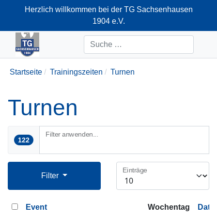
Herzlich willkommen bei der TG Sachsenhausen
1904 e.V.
+49-69-66374712
Suchen
Startseite
Trainingszeiten
Turnen
Turnen
Filter anwenden...
122
Einträge
Filter
Event
Wochentag
Datu