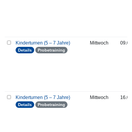
Kinderturnen (5 – 7 Jahre)
Mittwoch
09.09
Details
Probetraining
Kinderturnen (5 – 7 Jahre)
Mittwoch
16.09
Details
Probetraining