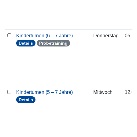
Kinderturnen (6 – 7 Jahre)
Donnerstag
05.11
Details
Probetraining
Kinderturnen (5 – 7 Jahre)
Mittwoch
12.08
Details