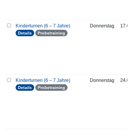
Kinderturnen (6 – 7 Jahre)
Donnerstag
17.09
Details
Probetraining
Kinderturnen (6 – 7 Jahre)
Donnerstag
24.09
Details
Probetraining