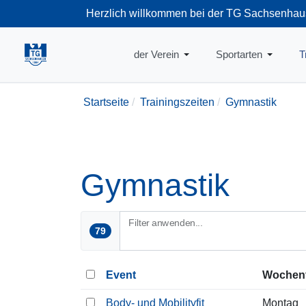
Herzlich willkommen bei der TG Sachsenhau
+49-69-66374
der Verein
Sportarten
T
Startseite
Trainingszeiten
Gymnastik
Gymnastik
Filter anwenden...
79
Event
Wochen
Body- und Mobilityfit
Montag