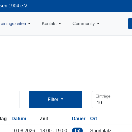
sen 1904 e.V.
712
rainingszeiten
Kontakt
Community
Einträge
Filter
tag
Datum
Zeit
Dauer
Ort
10.08.2026
18:00 - 19:00
Sportplatz
1:0